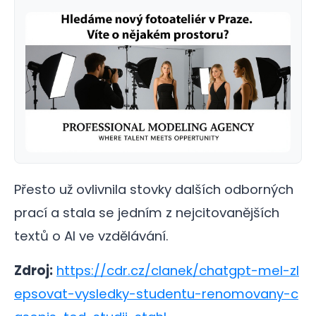
Přesto už ovlivnila stovky dalších odborných
prací a stala se jedním z nejcitovanějších
textů o AI ve vzdělávání.
Zdroj:
https://cdr.cz/clanek/chatgpt-mel-zl
epsovat-vysledky-studentu-renomovany-c