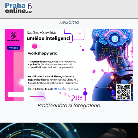
Reklama
Prohlédněte si fotogalerie.
galerie: cviky
galerie: cviky