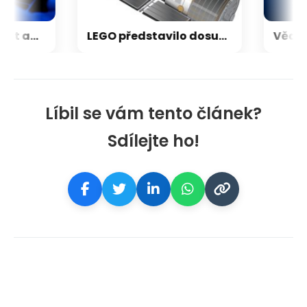
Nestačí kontrolovat adresu webu. Nový útok na Microsoft využívá oficiální portál
LEGO představilo dosud nejdetailnější model Hubbleova teleskopu
Líbil se vám tento článek?
Sdílejte ho!