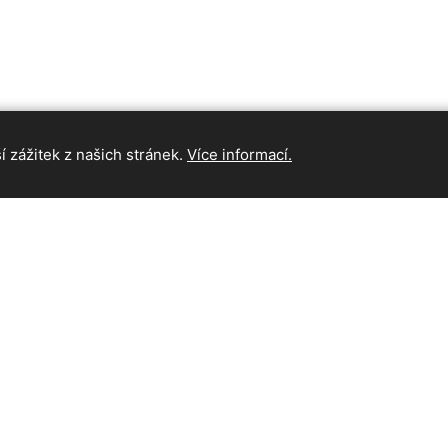
 zážitek z našich stránek.
Více informací.
INFORMAC
Hlavní strán
Kontakt