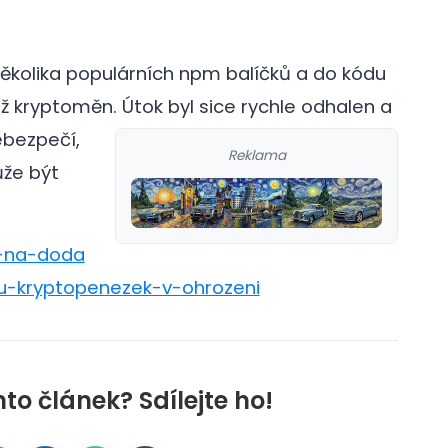
několika populárních npm balíčků a do kódu
ež kryptoměn.
Útok byl sice rychle odhalen a
ebezpečí,
Reklama
ůže být
k-na-doda
tu-kryptopenezek-v-ohrozeni
nto článek? Sdílejte ho!