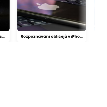
galerie: cviky
Rozpoznávání obličejů v iPhonu může Apple přijít extrémně draho