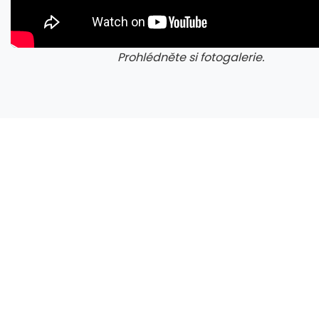
Prohlédněte si fotogalerie.
galerie: cviky
gale
Vědci potvrdili vzácný nález na Marsu. Dosud nejlépe zachovaný organický uhlík