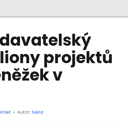
odavatelský
iliony projektů
eněžek v
ernet
•
Autor:
Iveta