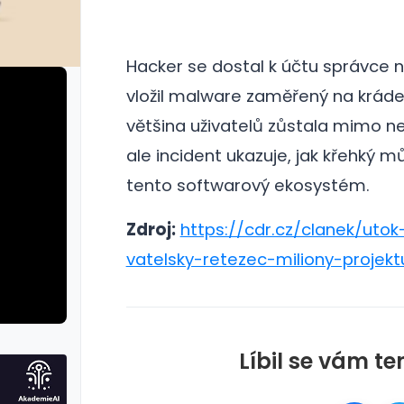
Hacker se dostal k účtu správce 
vložil malware zaměřený na krád
většina uživatelů zůstala mimo n
ale incident ukazuje, jak křehký m
tento softwarový ekosystém.
Zdroj:
https://cdr.cz/clanek/uto
vatelsky-retezec-miliony-projek
Líbil se vám te