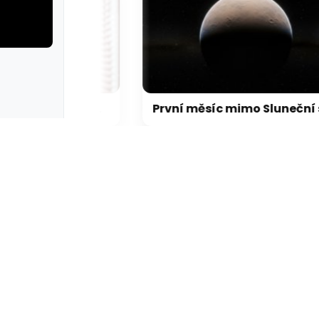
rie: cviky
galerie: cviky
FBI agent měl ukrást kryptoměny za milion dolarů. Usvědčil ho ChatGPT
První měsíc mimo Sluneční soustavu: Vědci možná objevili výjimečný systém