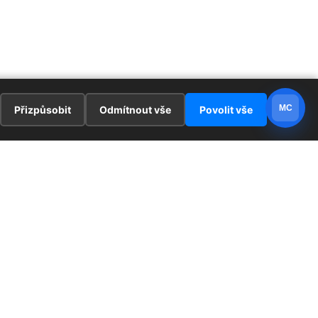
MC
Přizpůsobit
Odmítnout vše
Povolit vše
E
ZAJÍMAVOSTI
PRÁVNÍ UJEDNÁNÍ
ka !
Redaktoři
Ochrana osobních údajů
Cookies