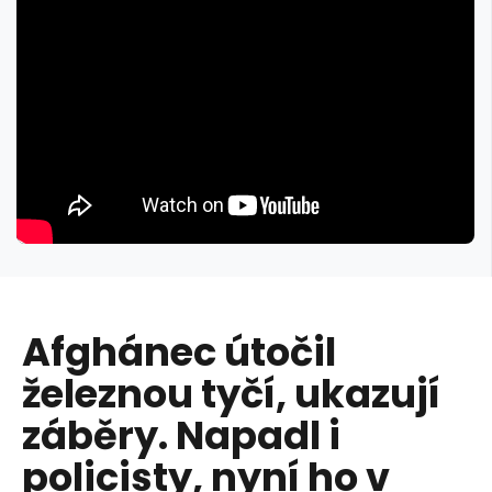
Afghánec útočil
železnou tyčí, ukazují
záběry. Napadl i
policisty, nyní ho v