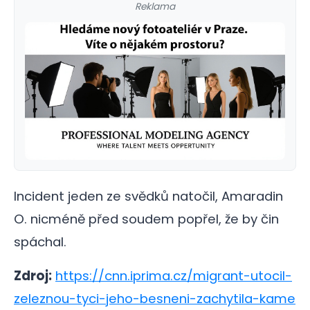
Reklama
Incident jeden ze svědků natočil, Amaradin
O. nicméně před soudem popřel, že by čin
spáchal.
Zdroj:
https://cnn.iprima.cz/migrant-utocil-
zeleznou-tyci-jeho-besneni-zachytila-kame