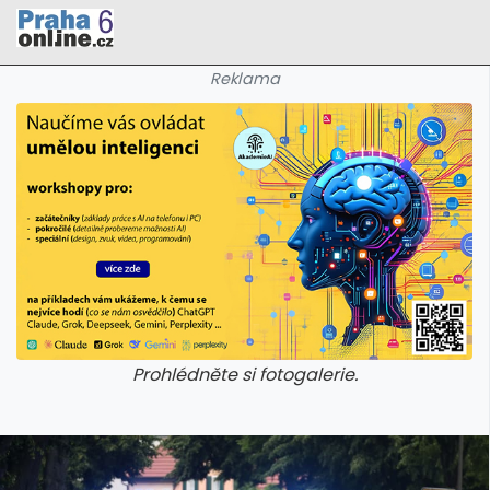
Reklama
Prohlédněte si fotogalerie.
galerie: cviky
galerie: cviky