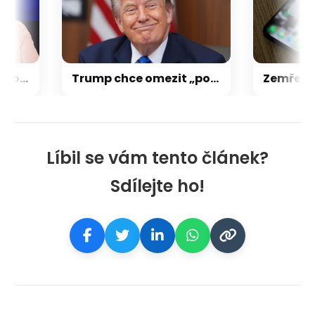
Vondra: Nesmíme působit jako magnet na migranty. Konečná se opřela do Evropské komise
Trump chce omezit „porodní turistiku“: Dítě narozené v USA by nemuselo získat občanství
Líbil se vám tento článek?
Sdílejte ho!