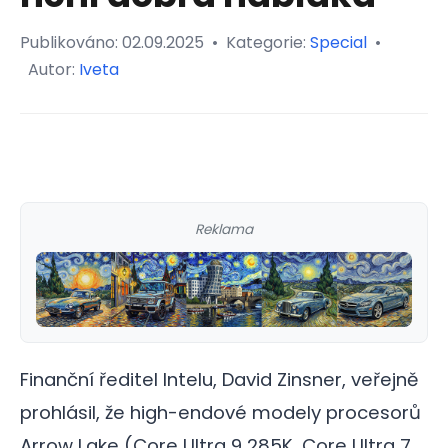
Publikováno:
02.09.2025
•
Kategorie:
Special
•
Autor:
Iveta
Reklama
Finanční ředitel Intelu, David Zinsner, veřejně
prohlásil, že high-endové modely procesorů
Arrow Lake (Core Ultra 9 285K, Core Ultra 7