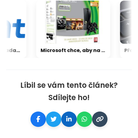
CXMT odmítla požadavky Applu, nenechá si diktovat ceny
Microsoft chce, aby na Xbox Helix běhaly všechny hry, které kdy vyšly pro Xbox
Líbil se vám tento článek?
Sdílejte ho!