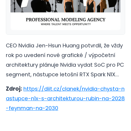
CEO Nvidia Jen-Hsun Huang potvrdil, že vždy
rok po uvedení nové grafické / výpočetní
architektury plánuje Nvidia vydat SoC pro PC
segment, nástupce letošní RTX Spark N1X…
Zdroj:
https://diit.cz/clanek/nvidia-chysta-n
astupce-n1x-s-architekturou-rubin-na-2028
-feynman-na-2030