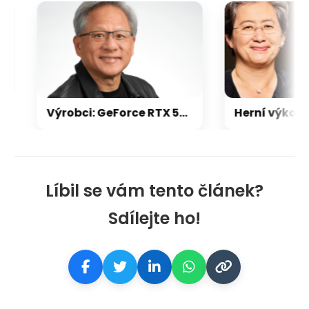
Výrobci: GeForce RTX 5000 zdraží o 20-30 %, zastavili jsme dodávky levných karet
Líbil se vám tento článek?
Sdílejte ho!