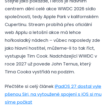
Stejně jako pokaždé, i letos je hlavním
centrem dění celé akce WWDC 2026 sídlo
společnosti, tedy Apple Park v kalifornském
Cupertinu. Stream probíhá přes oficiální
web Applu a letošní akce má lehce
hořkosladký nádech – vůbec naposledy zde
jako hlavní hostitel, můžeme-li to tak říct,
vystupuje Tim Cook. Nadcházející WWDC v
roce 2027 už povede John Ternus, který
Tima Cooka vystřídá na podzim.
Přečtěte si celý článek
iPadOS 27 dostal vyle
pšenou Siri, na vytoužené spojení s iOS si mu
síme počkat