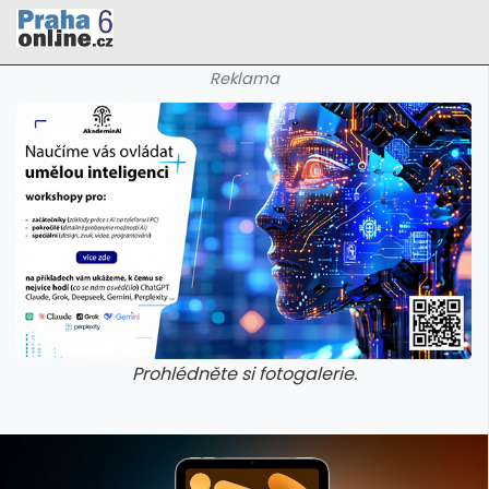
Reklama
Prohlédněte si fotogalerie.
galerie: cviky
galerie: cviky