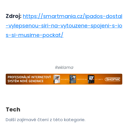
Zdroj:
https://smartmania.cz/ipados-dostal
-vylepsenou-siri-na-vytouzene-spojeni-s-io
s-si-musime-pockat/
Reklama
Tech
Další zajímavé čtení z této kategorie.