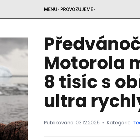
MENU
PROVOZUJEME
Předvánočn
Motorola m
8 tisíc s o
ultra rych
Publikováno:
03.12.2025
•
Kategorie:
Te