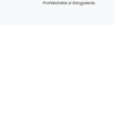
Prohlédněte si fotogalerie.
galerie: cviky
gale