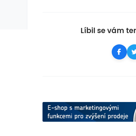
rie: cviky
galerie: cviky
Líbil se vám te