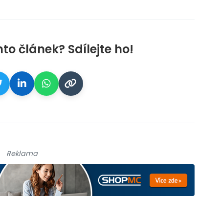
galerie: cviky
nto článek? Sdílejte ho!
Reklama