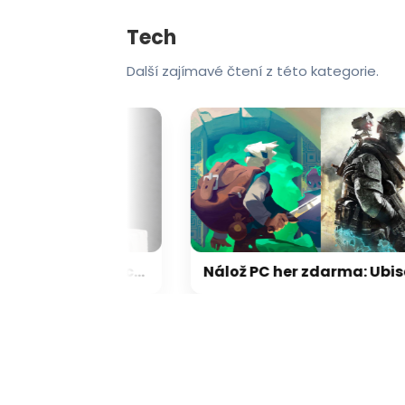
Tech
Další zajímavé čtení z této kategorie.
Fenomén zabijáků vlajkových lodí: jak noví hráči dokázali přechytračit mobilní obry
Nálož PC her zdarma: Ubisoft rozdává taktickou střílečku, na Steamu získáte parádní klon Zeldy