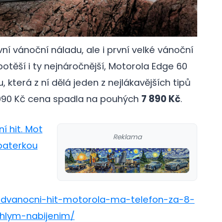
ní vánoční náladu, ale i první velké vánoční
potěší i ty nejnáročnější, Motorola Edge 60
 která z ní dělá jeden z nejlákavějších tipů
990 Kč cena spadla na pouhých
7 890 Kč
.
í hit. Mot
Reklama
 baterkou
edvanocni-hit-motorola-ma-telefon-za-8-
chlym-nabijenim/