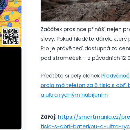
Začátek prosince přináší nejen prv
slevy. Pokud hledáte dárek, který 
Pro je právě teď dostupná za cenu,
pod stromeček – z původních 12 
Přečtěte si celý článek
Předvánočn
orola má telefon za 8 tisíc s obří
a ultra rychlým nabíjením
Zdroj:
https://smartmania.cz/pr
tisic-s-obri-baterkou-a-ultra-ry