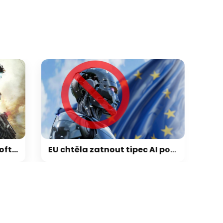
EU chtěla zatnout tipec AI podvodům. Výsledkem je zákon plný otazníků