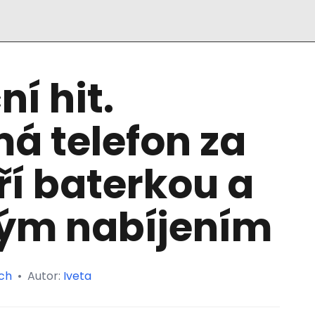
í hit.
á telefon za
bří baterkou a
lým nabíjením
ch
•
Autor:
Iveta