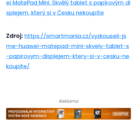
ei MatePad Mini. Skvělý tablet s papírovým di
splejem, který si v Česku nekoupíte
Zdroj:
https://smartmania.cz/vyzkouseli-js
me-huawei-matepad-mini-skvely-tablet-s
-papirovym-displejem-ktery-si-v-cesku-ne
koupite/
Reklama