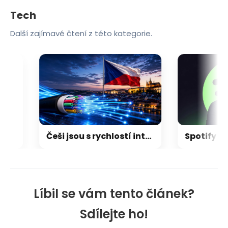
Tech
Další zajímavé čtení z této kategorie.
ní vlaků a objednají jídlo z restaurace
Češi jsou s rychlostí internetu spokojení. Třetina ale netuší, jestli má doma dostupnou optiku
Líbil se vám tento článek?
Sdílejte ho!