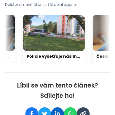
Další zajímavé čtení z této kategorie.
Soud nařídil zastavit stavbu Trumpova tanečního sálu
Policie vyšetřuje násilný čin v Tanvaldu, bodná zranění při něm utrpěli tři lidé
Líbil se vám tento článek?
Sdílejte ho!