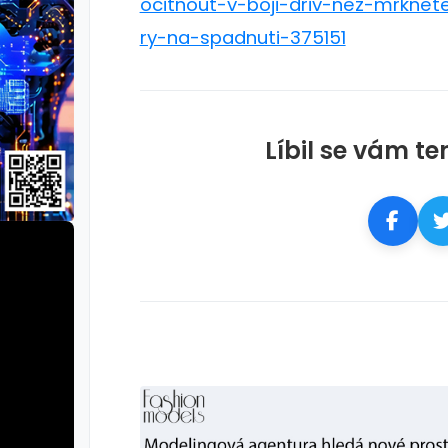
ocitnout-v-boji-driv-nez-mrknet
ry-na-spadnuti-375151
Líbil se vám te