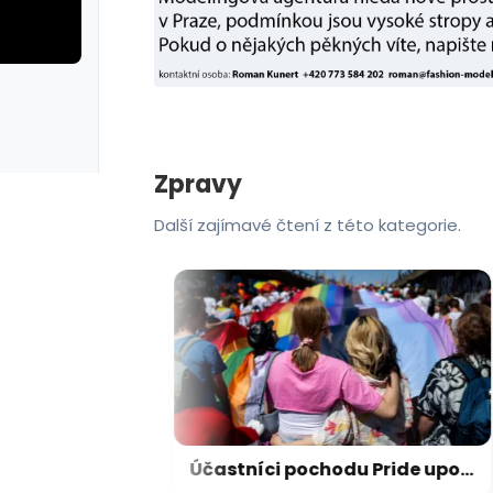
rie: cviky
galerie: cviky
Zpravy
Další zajímavé čtení z této kategorie.
Americký Senát potvrdil Trumpova právníka jako ministra spravedlnosti
Účastníci pochodu Pride upozorňují na trvající nerovnosti i společenskou atmosféru