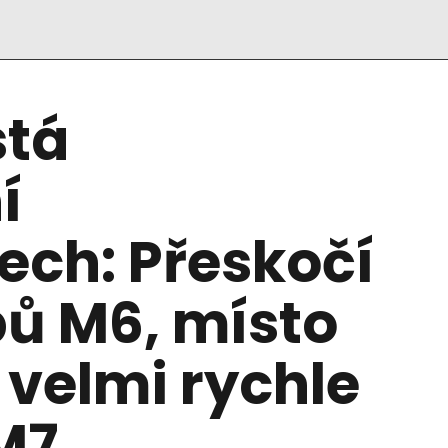
stá
í
ech: Přeskočí
pů M6, místo
 velmi rychle
M7