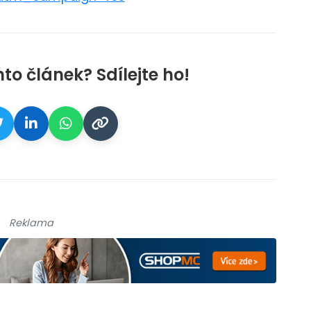
nto článek? Sdílejte ho!
Reklama
galerie: cviky