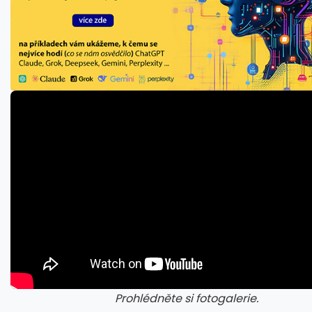
Prohlédněte si fotogalerie.
galerie: cviky
gale