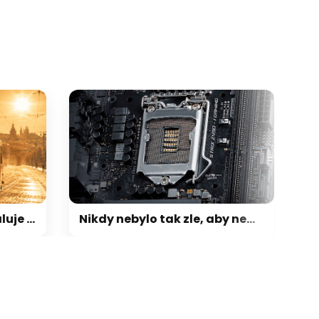
Nový web Smrdíme odhaluje ostudu pražské MHD. V reálném čase počítá tramvaje bez klimatizace
Nikdy nebylo tak zle, aby nemohlo být hůř: Po RAM, SSD a GPU teď přichází zdražování základních desek