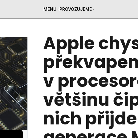
MENU
PROVOZUJEME
Apple chy
překvapen
v procesor
většinu či
nich přijde
generace 