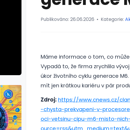
Publikováno:
26.06.2026
•
Kategorie:
Ak
Máme informace o tom, co můžet
Vypadá to, že firma zrychlila vývo
úkor životního cyklu generace M6
mít jen krátkou kariéru v pár prod
Zdroj:
https://www.cnews.cz/cla
-chysta-prekvapeni-v-procesore
oci-vetsinu-cipu-m6-misto-nich
ource=rss&utm_medium=text&