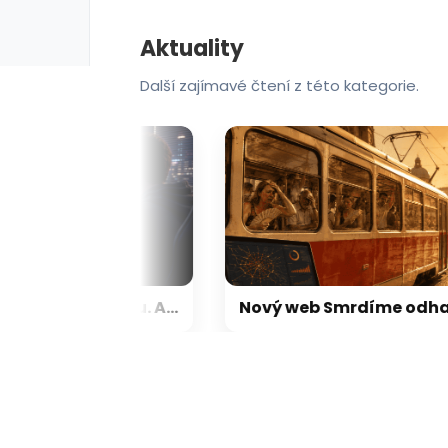
Aktuality
Další zajímavé čtení z této kategorie.
Český Steam Machine je tu. Alza začíná prodávat herní sestavy s Linuxem, který je skvělou náhradou za Windows