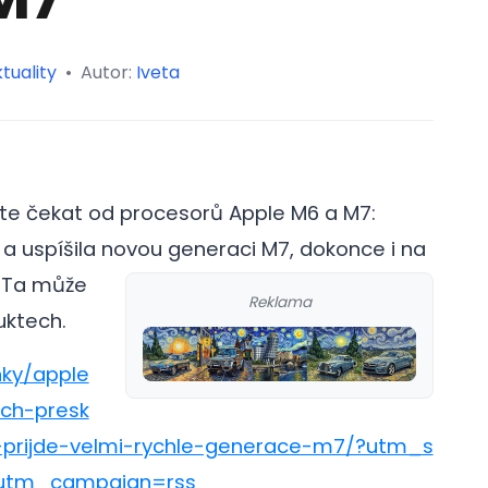
tuality
•
Autor:
Iveta
e čekat od procesorů Apple M6 a M7:
j a uspíšila novou generaci M7, dokonce i na
.
Ta může
Reklama
uktech.
nky/apple
ch-presk
-prijde-velmi-rychle-generace-m7/?utm_s
utm_campaign=rss