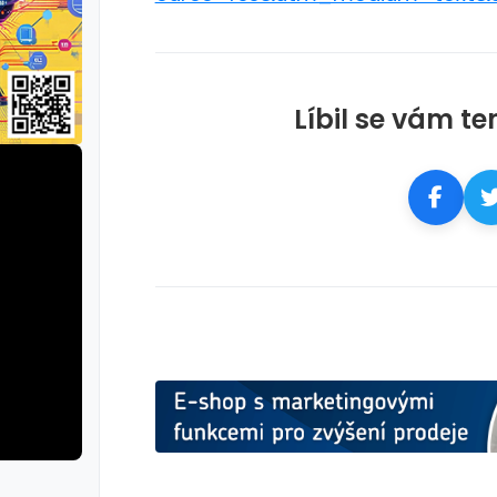
Líbil se vám te
rie: cviky
galerie: cviky