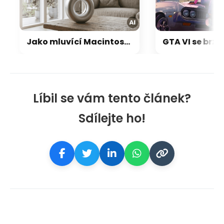
Jako mluvící Macintosh: OpenAI a Jony Ive chystají přelomový repráček, který bude reagovat i pohybem
Líbil se vám tento článek?
Sdílejte ho!