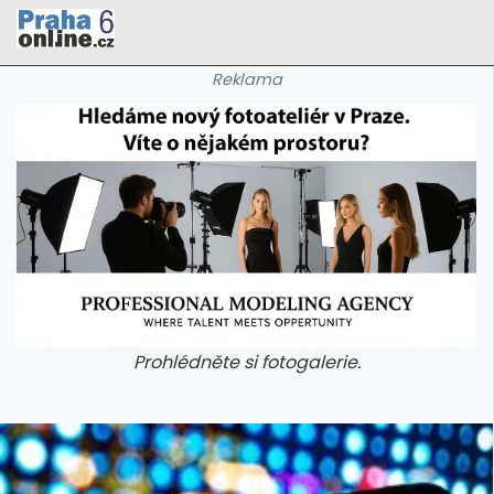
Reklama
Prohlédněte si fotogalerie.
galerie: cviky
galerie: cviky