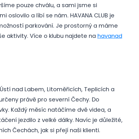
lyšíme pouze chválu, a sami jsme si
lmi oslovilo a líbí se nám. HAVANA CLUB je
 možností parkování. Je prostorný a máme
e aktivity. Více o klubu najdete na
havanad
 Ústí nad Labem, Litoměřicích, Teplicích a
 určeny právě pro severní Čechy. Do
ky. Každý měsíc natáčíme dvě videa, a
čení jezdilo z velké dálky. Navíc je důležité,
galerie: cviky
h Čechách, jak si přejí naši klienti.