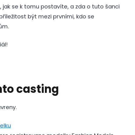
 jak se k tomu postavíte, a zda o tuto šanci
íležitost být mezi prvními, kdo se
tům.
ál!
to casting
vreny.
elku