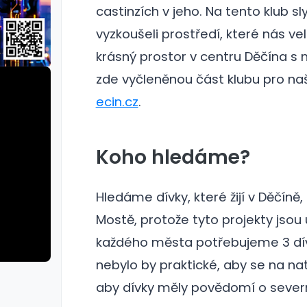
castinzích v jeho. Na tento klub s
vyzkoušeli prostředí, které nás ve
krásný prostor v centru Děčína s
zde vyčleněnou část klubu pro naš
ecin.cz
.
Koho hledáme?
Hledáme dívky, které žijí v Děčíně,
Mostě, protože tyto projekty jsou
každého města potřebujeme 3 dív
nebylo by praktické, aby se na natá
rie: cviky
galerie: cviky
aby dívky měly povědomí o severníc