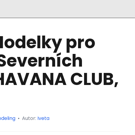
odelky pro
 Severních
HAVANA CLUB,
deling
•
Autor:
Iveta