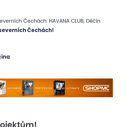
Severních Čechách: HAVANA CLUB, Děčín
 severních Čechách!
čína
rojektům!