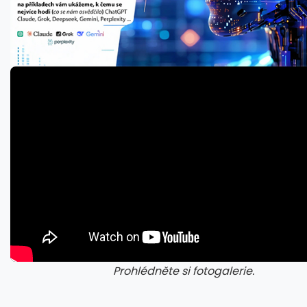
Prohlédněte si fotogalerie.
galerie: cviky
gale