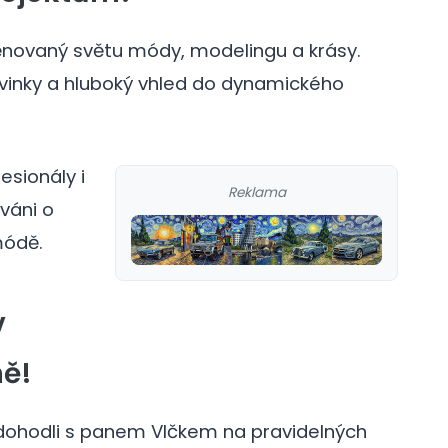
věnovaný světu módy, modelingu a krásy.
ovinky a hluboký vhled do dynamického
esionály i
Reklama
váni o
módě.
v
ě!
 dohodli s panem Vlčkem na pravidelných