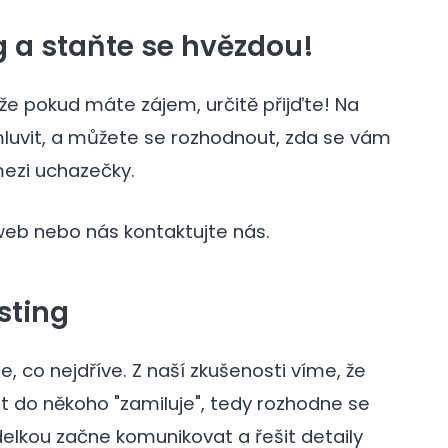
g a staňte se hvězdou!
kže pokud máte zájem, určitě přijďte! Na
uvit, a můžete se rozhodnout, zda se vám
mezi uchazečky.
web nebo nás kontaktujte nás.
asting
, co nejdříve. Z naší zkušenosti víme, že
t do někoho "zamiluje", tedy rozhodne se
odelkou začne komunikovat a řešit detaily