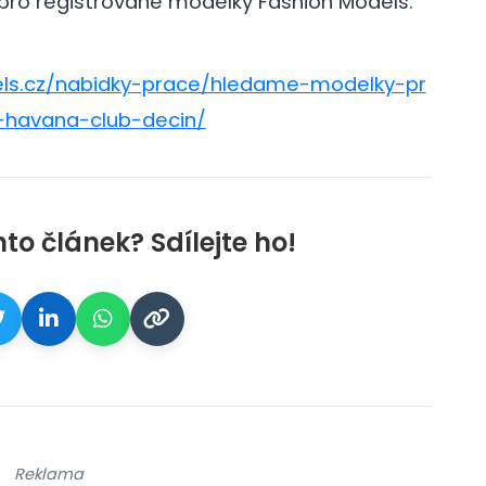
 pro registrovane modelky Fashion Models.
ls.cz/nabidky-prace/hledame-modelky-pr
-havana-club-decin/
nto článek? Sdílejte ho!
Reklama