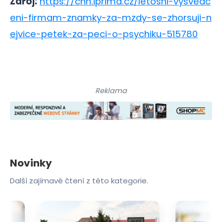
Zdroj:
https://cnn.iprima.cz/letosni-vysvedc
eni-firmam-znamky-za-mzdy-se-zhorsuji-n
ejvice-petek-za-peci-o-psychiku-515780
Reklama
Novinky
Další zajímavé čtení z této kategorie.