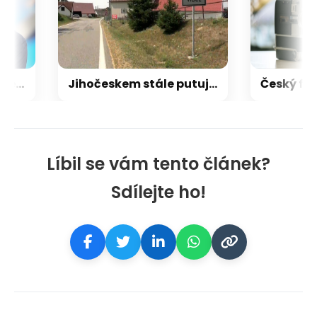
Bartošek k Turkovi: Hyenismus a nehoráznost. Ke stíhání by ho Sněmovna vydala, míní Vondráček
Jihočeskem stále putuje záhadná šelma, měla se objevit ve Vilicích. Obce varují své občany
Líbil se vám tento článek?
Sdílejte ho!