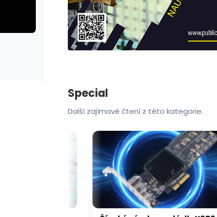
rie: cviky
galerie: cviky
Special
Další zajímavé čtení z této kategorie.