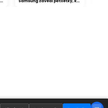
Samsung zavedl pětiletky, kdo chce mít paměti jisté, musí objednat na 5 let