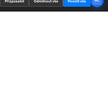
MC
Přizpůsobit
Odmítnout vše
Povolit vše
E
ZAJÍMAVOSTI
PRÁVNÍ UJEDNÁNÍ
ka !
Redaktoři
Ochrana osobních údajů
Cookies