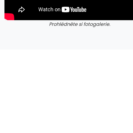
Prohlédněte si fotogalerie.
galerie: cviky
gale