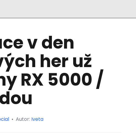
ce v den
ých her už
ny RX 5000 /
udou
cial
•
Autor:
Iveta