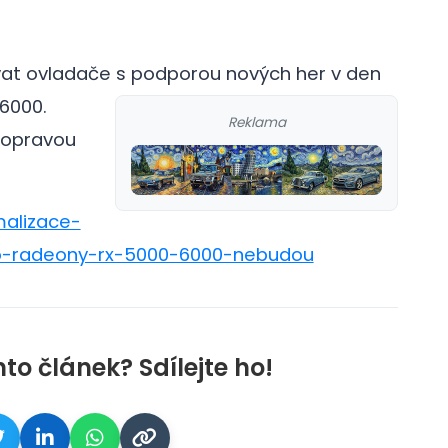
ávat ovladače s podporou nových her v den
6000.
Reklama
 opravou
malizace-
o-radeony-rx-5000-6000-nebudou
nto článek? Sdílejte ho!