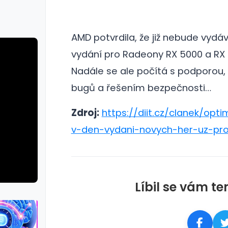
AMD potvrdila, že již nebude vyd
vydání pro Radeony RX 5000 a RX 
Nadále se ale počítá s podporou,
bugů a řešením bezpečnosti…
Zdroj:
https://diit.cz/clanek/opti
v-den-vydani-novych-her-uz-pr
Líbil se vám te