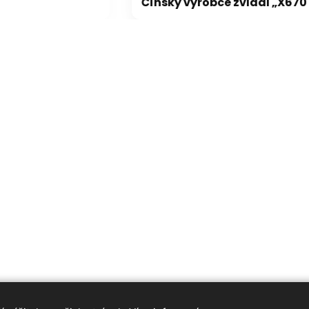
Pády Battlefield 6 s GeForce vyřešeny, netýkaly se jen vodní hladiny na RTX 5000
Čínský výrobce zvládl „X670 XPANSION KIT“ levněji, dostupně a lépe než ASRock