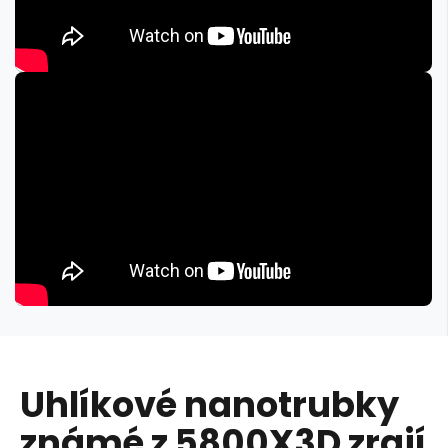
Uhlíkové nanotrubky
známé z 5800X3D zrají