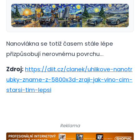
Nanovlákna se totiž časem stále lépe
přizpůsobují nerovnému povrchu…
Zdroj:
https://diit.cz/clanek/uhlikove-nanotr
ubky-zname-z-5800x3d-zraji-jak-vino-cim-
starsi-tim-lepsi
Reklama