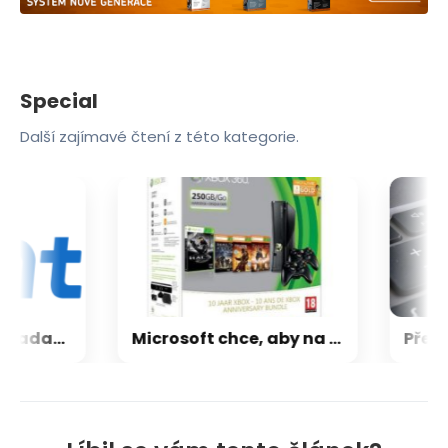
Special
Další zajímavé čtení z této kategorie.
CXMT odmítla požadavky Applu, nenechá si diktovat ceny
Microsoft chce, aby na Xbox Helix běhaly všechny hry, které kdy vyšly pro Xbox