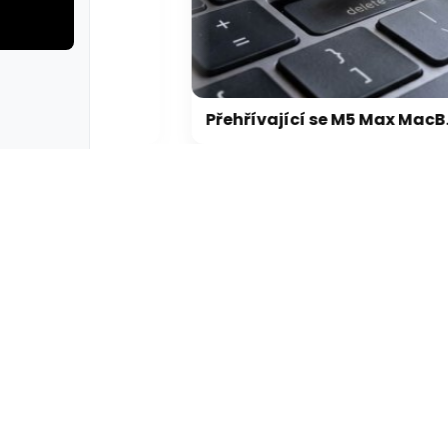
rie: cviky
galerie: cviky
Microsoft chce, aby na Xbox Helix běhaly všechny hry, které kdy vyšly pro Xbox
Přehřívající se M5 Max MacBook Pro trápí zaseklé klávesy, cena opravy je $895