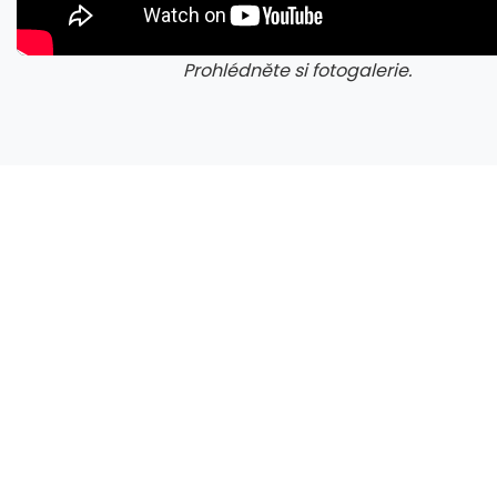
Prohlédněte si fotogalerie.
galerie: cviky
gale
CXMT odmítla požadavky Applu, nenechá si diktovat ceny