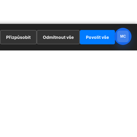
MC
Přizpůsobit
Odmítnout vše
Povolit vše
E
ZAJÍMAVOSTI
PRÁVNÍ UJEDNÁNÍ
ka !
Redaktoři
Ochrana osobních údajů
Cookies