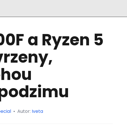
00F a Ryzen 5
vrzeny,
ohou
 podzimu
ecial
•
Autor:
Iveta