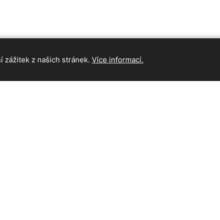
 zážitek z našich stránek.
Více informací.
INFORMAC
Hlavní strán
Kontakt