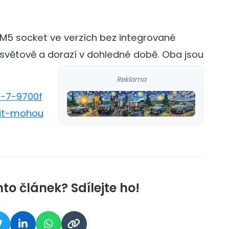
M5 socket ve verzích bez integrované
osvětově a dorazí v dohledné době.
Oba jsou
Reklama
n-7-9700f
zit-mohou
nto článek? Sdílejte ho!