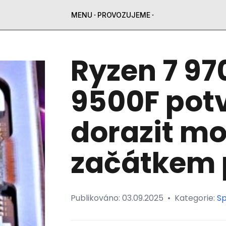
MENU
PROVOZUJEME
Ryzen 7 97
9500F pot
dorazit m
začátkem
Publikováno:
03.09.2025
•
Kategorie:
Sp