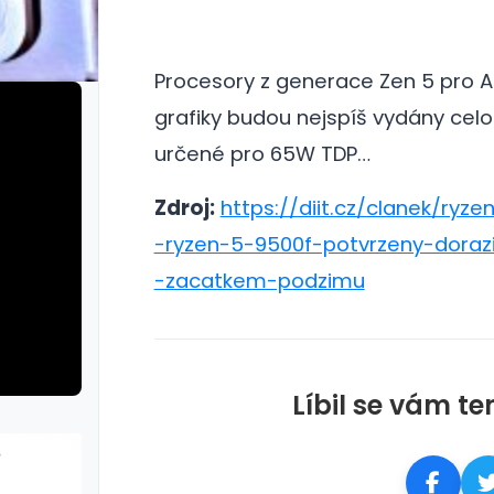
Procesory z generace Zen 5 pro A
grafiky budou nejspíš vydány cel
určené pro 65W TDP…
Zdroj:
https://diit.cz/clanek/ryze
-ryzen-5-9500f-potvrzeny-dora
-zacatkem-podzimu
Líbil se vám te