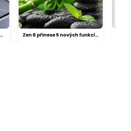
galerie: cviky
Zen 6 přinese 5 nových funkcí pro vyšší stabilitu výkonu, nejen herního