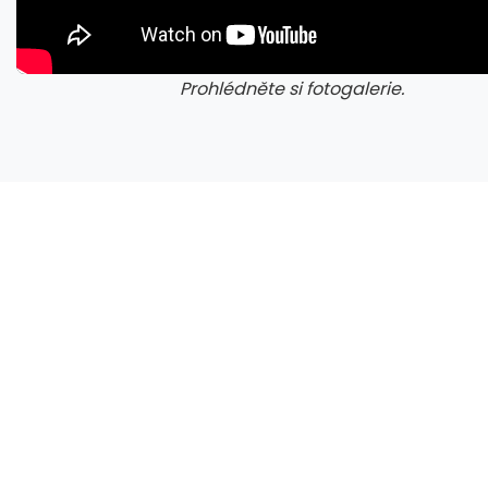
Prohlédněte si fotogalerie.
galerie: cviky
gale
Herní výkon Zen 6 bude 15-18 % nad Zen 5, na úrovni Zen 5 X3D