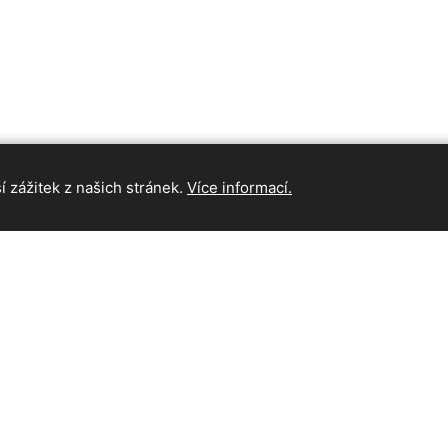
 zážitek z našich stránek.
Více informací.
INFORMAC
Hlavní strán
Kontakt