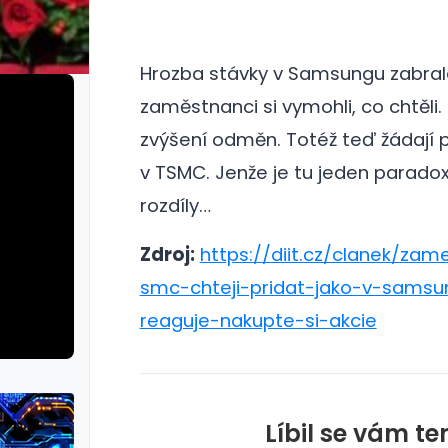
Hrozba stávky v Samsungu zabral
zaměstnanci si vymohli, co chtěli.
zvýšení odměn. Totéž teď žádají 
v TSMC. Jenže je tu jeden parado
rozdíly…
Zdroj:
https://diit.cz/clanek/zam
smc-chteji-pridat-jako-v-sams
reaguje-nakupte-si-akcie
Líbil se vám te