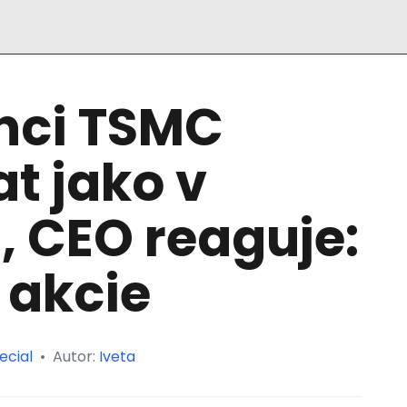
nci TSMC
at jako v
 CEO reaguje:
 akcie
ecial
•
Autor:
Iveta