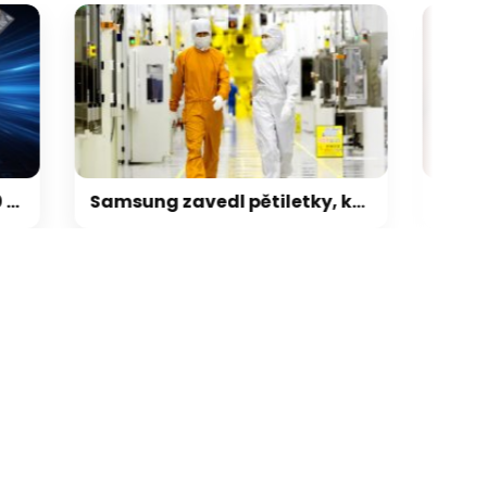
galerie: cviky
Samsung zavedl pětiletky, kdo chce mít paměti jisté, musí objednat na 5 let