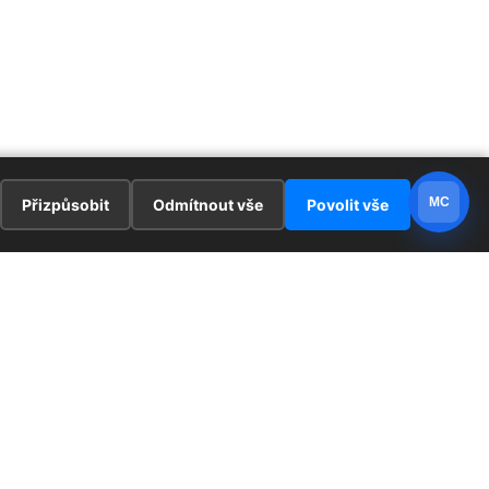
MC
Přizpůsobit
Odmítnout vše
Povolit vše
E
ZAJÍMAVOSTI
PRÁVNÍ UJEDNÁNÍ
ka !
Redaktoři
Ochrana osobních údajů
Cookies