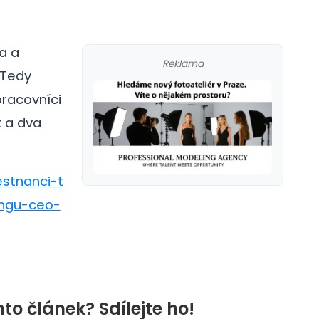
a a
Reklama
 Tedy
pracovníci
x a dva
estnanci-t
ungu-ceo-
nto článek? Sdílejte ho!