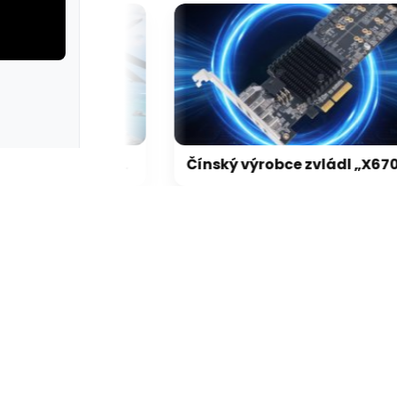
rie: cviky
galerie: cviky
Pády Battlefield 6 s GeForce vyřešeny, netýkaly se jen vodní hladiny na RTX 5000
Čínský výrobce zvládl „X670 XPANSION KIT“ levněji, dostupně a lépe než ASRock