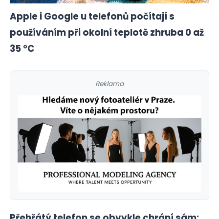
Apple i Google u telefonů počítají s
používáním při okolní teplotě zhruba 0 až
35 °C
Reklama
Přehřátý telefon se obvykle chrání sám: