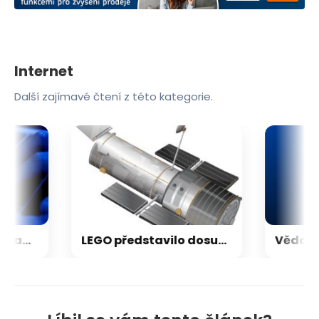
Internet
Další zajímavé čtení z této kategorie.
Nestačí kontrolovat adresu webu. Nový útok na Microsoft využívá oficiální portál
LEGO představilo dosud nejdetailnější model Hubbleova teleskopu