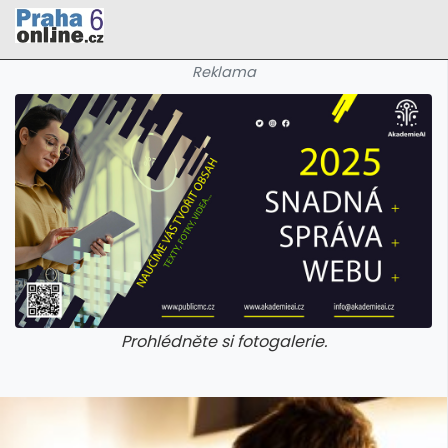
Reklama
Prohlédněte si fotogalerie.
galerie: cviky
galerie: cviky