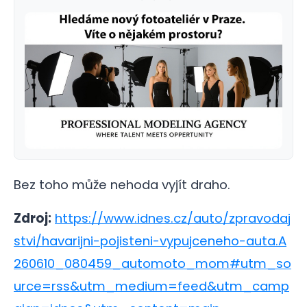
Bez toho může nehoda vyjít draho.
Zdroj:
https://www.idnes.cz/auto/zpravodaj
stvi/havarijni-pojisteni-vypujceneho-auta.A
260610_080459_automoto_mom#utm_so
urce=rss&utm_medium=feed&utm_camp