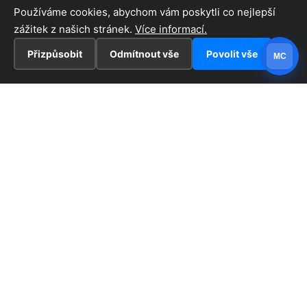
Používáme cookies, abychom vám poskytli co nejlepší
zážitek z našich stránek.
Více informací.
Přizpůsobit
Odmítnout vše
Povolit vše
MC
INFORMACE
Hlavní stránka !