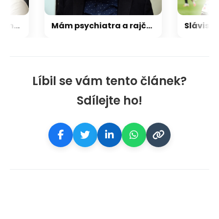
Student vymyslel online tržiště pro zahrádkáře. Obchoduje se napřímo a bez provizí
Mám psychiatra a rajčata. Po zabití soudí expolitika za podvod, chce podmínku
Líbil se vám tento článek?
Sdílejte ho!