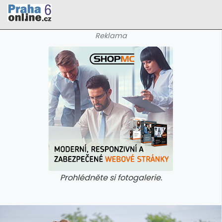
Reklama
Prohlédněte si fotogalerie.
galerie: cviky
galerie: cviky