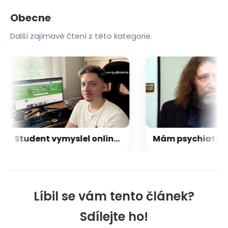
Obecne
Další zajímavé čtení z této kategorie.
Student vymyslel online tržiště pro zahrádkáře. Obchoduje se napřímo a bez provizí
Líbil se vám tento článek?
Sdílejte ho!