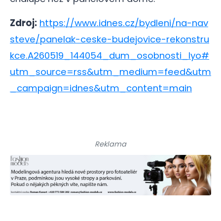
Zdroj:
https://www.idnes.cz/bydleni/na-nav
steve/panelak-ceske-budejovice-rekonstru
kce.A260519_144054_dum_osobnosti_lyo#
utm_source=rss&utm_medium=feed&utm
_campaign=idnes&utm_content=main
Reklama