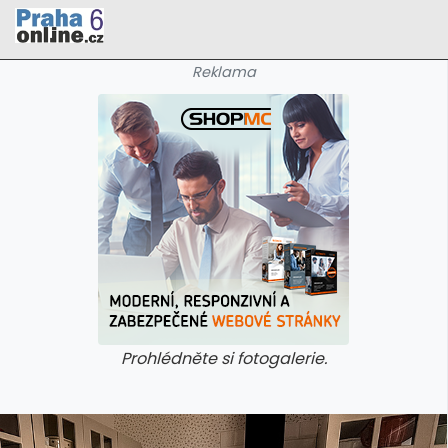
Reklama
Prohlédněte si fotogalerie.
galerie: cviky
galerie: cviky