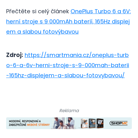
Přečtěte si celý článek
OnePlus Turbo 6 a 6V:
herní stroje s 9 000mAh baterií, 165Hz displej
em a slabou fotovýbavou
Zdroj:
https://smartmania.cz/oneplus-turb
o-6-a-6v-herni-stroje-s-9-000mah-baterii
-165hz-displejem-a-slabou-fotovybavou/
Reklama