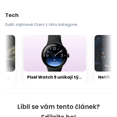
Tech
Další zajímavé čtení z této kategorie.
Navigace i předpověď počasí: vaše oblíbené aplikace mohou tajně odesílat informace o poloze
Pixel Watch 5 unikají týden před premiérou. Dvojnásobná paměť, nové funkce a osobní AI
Líbil se vám tento článek?