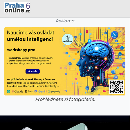
Reklama
Prohlédněte si fotogalerie.
galerie: cviky
galerie: cviky