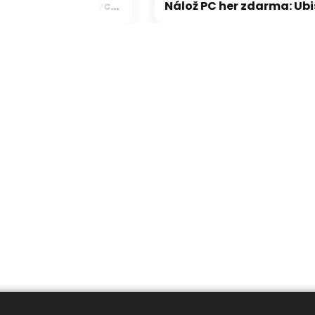
Fenomén zabijáků vlajkových lodí: jak noví hráči dokázali přechytračit mobilní obry
Nálož PC her zdarma: Ubisoft rozdává taktickou střílečku, na Steamu získáte parádní 