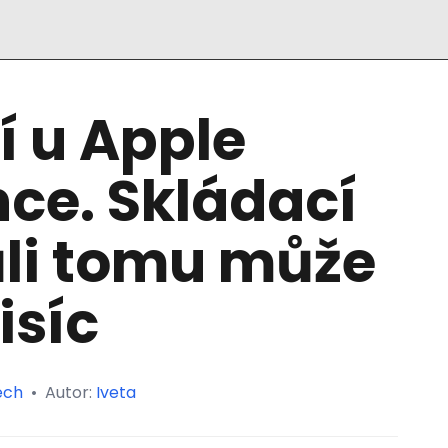
 u Apple
ce. Skládací
ůli tomu může
isíc
ech
•
Autor:
Iveta