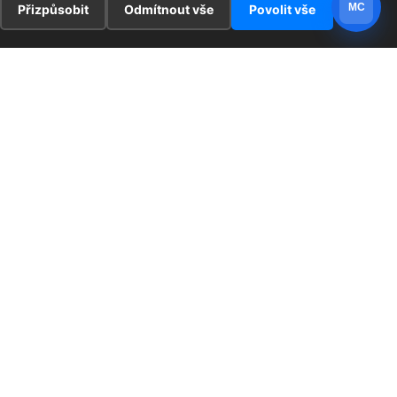
MC
Přizpůsobit
Odmítnout vše
Povolit vše
E
ZAJÍMAVOSTI
PRÁVNÍ UJEDNÁNÍ
ka !
Redaktoři
Ochrana osobních údajů
Cookies