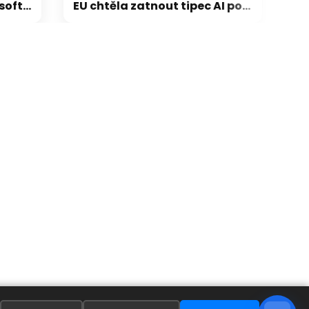
klon Zeldy
EU chtěla zatnout tipec AI podvodům. Výsledkem je zákon plný otazníků