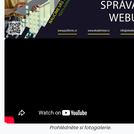
Prohlédněte si fotogalerie.
galerie: cviky
gale