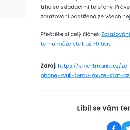
trhu se skládacími telefony. Prá
zdražování postižená ze všech nej
Přečtěte si celý článek
Zdražování
tomu může stát až 70 tisíc
Zdroj:
https://smartmania.cz/zd
phone-kvuli-tomu-muze-stat-az-
Líbil se vám te