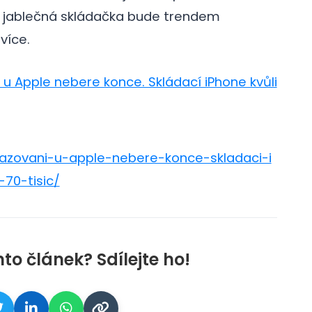
vě jablečná skládačka bude trendem
více.
 u Apple nebere konce. Skládací iPhone kvůli
razovani-u-apple-nebere-konce-skladaci-i
70-tisic/
nto článek? Sdílejte ho!