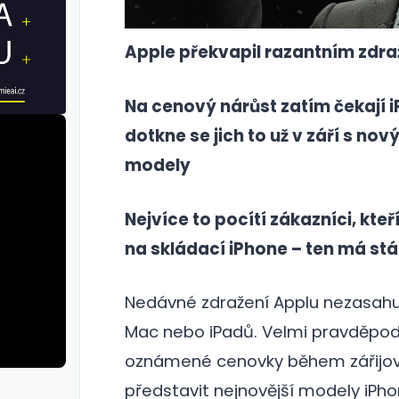
Apple překvapil razantním zdraž
Na cenový nárůst zatím čekají i
dotkne se jich to už v září s nov
modely
Nejvíce to pocítí zákazníci, kteří
na skládací iPhone – ten má stát
Nedávné zdražení Applu nezasahu
Mac nebo iPadů. Velmi pravděpo
oznámené cenovky během zářijov
představit nejnovější modely iPho
rie: cviky
galerie: cviky