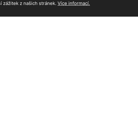
 zážitek z našich stránek.
Více informací.
INFORMAC
Hlavní strán
Kontakt
na práva vyhrazena.
icMC
| Supported by
Akademie AI
&
MediaMC
| © 2005 - 2026