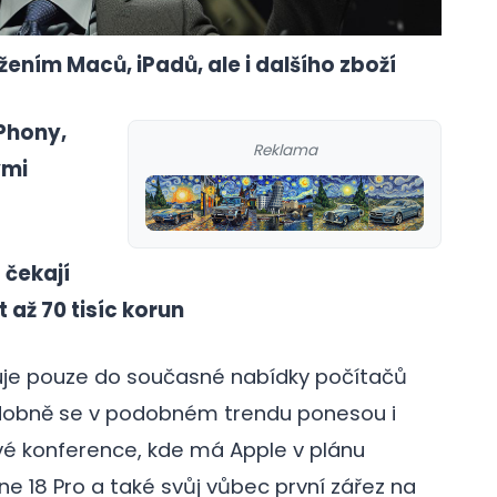
ením Maců, iPadů, ale i dalšího zboží
Phony,
Reklama
ými
 čekají
 až 70 tisíc korun
je pouze do současné nabídky počítačů
dobně se v podobném trendu ponesou i
é konference, kde má Apple v plánu
ne 18 Pro a také svůj vůbec první zářez na
galerie: cviky