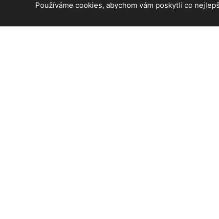
Používáme cookies, abychom vám poskytli co nejlepší
© 2026 Praha 6 - informace a aktuální zprávy z ČR. Všech
Created by
Roman Kunert and his team
| Powered by
Publ